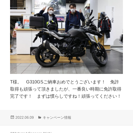
T様。 G310GSご納車おめでとうございます！ 免許
取得も頑張って頂きましたが、一番良い時期に免許取得
完了です！ まずは慣らしですね！頑張ってください！
投
カ
2022.06.09
キャンペーン情報
稿
テ
日:
ゴ