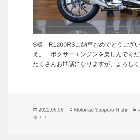
S様 R1200RSご納車おめでとうご
え。 ボクサーエンジンを楽しんでくだ
たくさんお世話になりますが、よろしく
投
作
2022.06.06
Motorrad Sapporo-Nishi
稿
成
車！！
日:
者