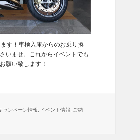
ざいます！車検入庫からのお乗り換
さいませ。これからイベントでも
お願い致します！
カ
キャンペーン情報
,
イベント情報
,
ご納
テ
ゴ
リ
ー