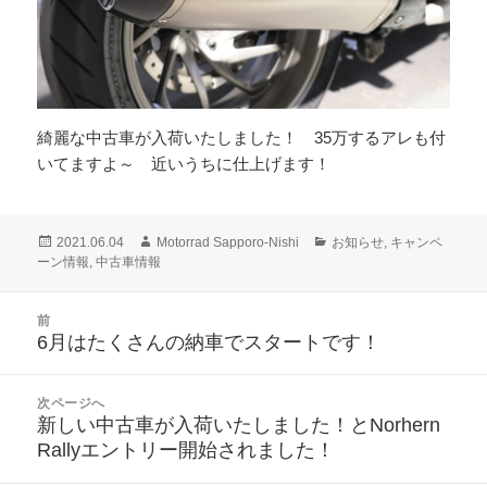
綺麗な中古車が入荷いたしました！ 35万するアレも付
いてますよ～ 近いうちに仕上げます！
投
作
カ
2021.06.04
Motorrad Sapporo-Nishi
お知らせ
,
キャンペ
稿
成
テ
ーン情報
,
中古車情報
日:
者
ゴ
リ
投
前
ー
稿
6月はたくさんの納車でスタートです！
前
ナ
の
ビ
投
次ページへ
ゲ
稿:
新しい中古車が入荷いたしました！とNorhern
次
ー
Rallyエントリー開始されました！
の
シ
投
ョ