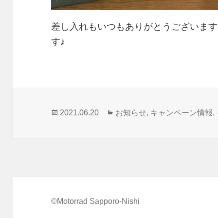
差し入れもいつもありがとうございます
す♪
投
カ
2021.06.20
お知らせ
,
キャンペーン情報
,
稿
テ
日:
ゴ
リ
ー
©Motorrad Sapporo-Nishi