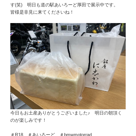
す(笑) 明日も道の駅あいろーど厚田で展示中です。
皆様是非見に来てくださいね！
今日もお土産ありがとうございました♪ 明日の朝頂く
のが楽しみです！
＃R18 ＃あいろーど ＃bmwmotorrad