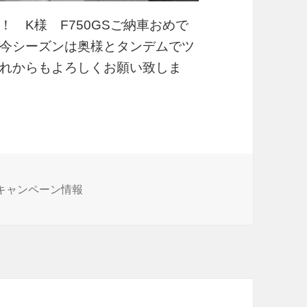
 K様 F750GSご納車おめで
今シーズンは奥様とタンデムでツ
れからもよろしくお願い致しま
カ
キャンペーン情報
テ
ゴ
リ
ー