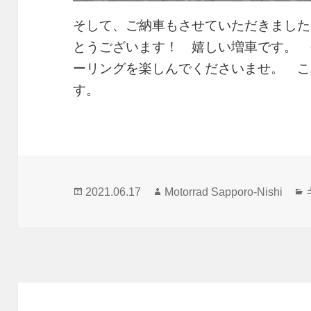
そして、ご納車もさせていただきました！
とうございます！ 嬉しい増車です。 
ーリングを楽しんでくださいませ。 こ
す。
投
作
2021.06.17
Motorrad Sapporo-Nishi
稿
成
日:
者
投