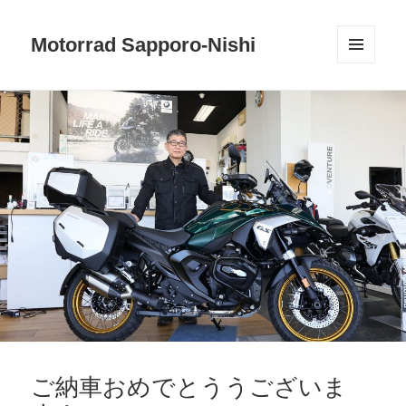
Motorrad Sapporo-Nishi
メニュ
ーとウ
ィジェ
ット
ご納車おめでとううございま