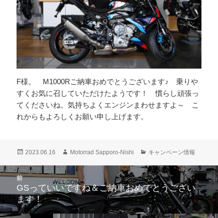
F様。 M1000Rご納車おめでとうございます♪ 乗りや
すくお気に召していただけたようです！ 慣らし頑張っ
てくださいね。気持ちよくエンジンまわせますよ～ こ
れからもよろしくお願い申し上げます。
投
作
カ
2023.06.16
Motorrad Sapporo-Nishi
キャンペーン情報
稿
成
テ
日:
者
ゴ
投
前
リ
稿
GSっていいですね＆ご納車おめでとうござい
ー
前
ナ
ます！
の
ビ
投
ゲ