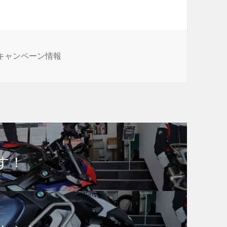
カ
キャンペーン情報
テ
ゴ
リ
ー
す！