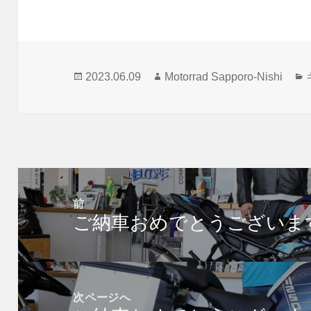
投
作
2023.06.09
Motorrad Sapporo-Nishi
稿
成
日:
者
投
稿
前
ご納車おめでとうございま
ナ
前
ビ
の
ゲ
投
ー
稿:
次ページへ
シ