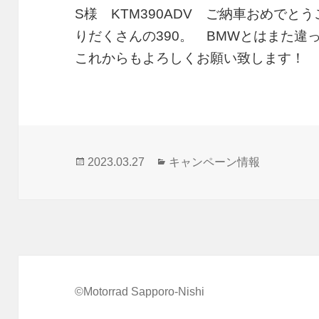
S様 KTM390ADV ご納車おめで
りだくさんの390。 BMWとはまた
これからもよろしくお願い致します！
投
カ
2023.03.27
キャンペーン情報
稿
テ
日:
ゴ
リ
ー
©Motorrad Sapporo-Nishi