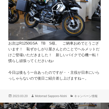
お次はR1250GSA TB S様。 ご納車おめでとうござ
います！ 恥ずかしがり屋さんとのことでヘルメットだ
けご登場いただきました！ 新しいバイクで心機一転！
慣らし頑張ってくださいね♪
今日は後もう一台あったのですが・・主役が日本にいら
っしゃらないので後日ご紹介差し上げますね～。
投
作
カ
2023.03.20
Motorrad Sapporo-Nishi
キャンペーン情報
稿
成
テ
日:
者
ゴ
投
前
リ