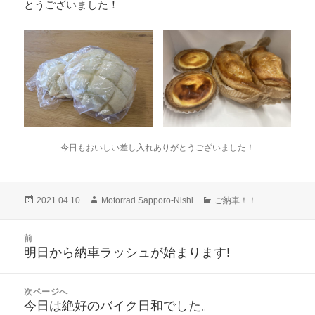
とうございました！
今日もおいしい差し入れありがとうございました！
投
作
カ
2021.04.10
Motorrad Sapporo-Nishi
ご納車！！
稿
成
テ
日:
者
ゴ
投
前
リ
稿
明日から納車ラッシュが始まります!
ー
前
ナ
の
ビ
投
次ページへ
ゲ
稿:
今日は絶好のバイク日和でした。
次
ー