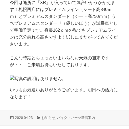
今回は随所に「XR」が入っていて気合いがうかがえま
す！札幌西店にはプレミアムライン（シート高840ｍ
ｍ）とプレミアムスタンダード（シート高790ｍｍ）う
ちプレミアムスタンダード（優しいほう）が試乗車とし
て稼働予定です。身長162ｃｍの私でもプレミアムライ
ンは充分乗れる高さですよ！試しにまたがってみてくだ
さいませ。
こんな時期とちょっといまいちなお天気の週末です
が・・ ご来場お待ちいたしております。
いつもお気遣いありがとうございます。明日への活力に
なります！
投
カ
2020.04.23
お知らせ
,
バイク・パーツ新着案内
稿
テ
日:
ゴ