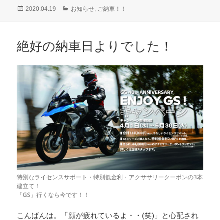
投
カ
2020.04.19
お知らせ
,
ご納車！！
稿
テ
日:
ゴ
リ
絶好の納車日よりでした！
ー
特別なライセンスサポート・特別低金利・アクササリークーポンの3本
建立て！
「GS」行くなら今です！！
こんばんは。「顔が疲れているよ・・(笑)」と心配され