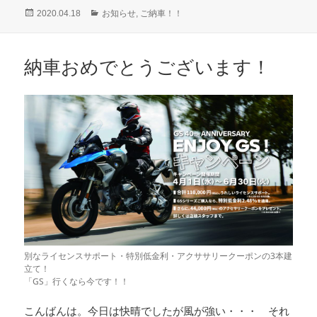
投
カ
2020.04.18
お知らせ
,
ご納車！！
稿
テ
日:
ゴ
リ
納車おめでとうございます！
ー
別なライセンスサポート・特別低金利・アクササリークーポンの3本建
立て！
「GS」行くなら今です！！
こんばんは。今日は快晴でしたが風が強い・・・ それ