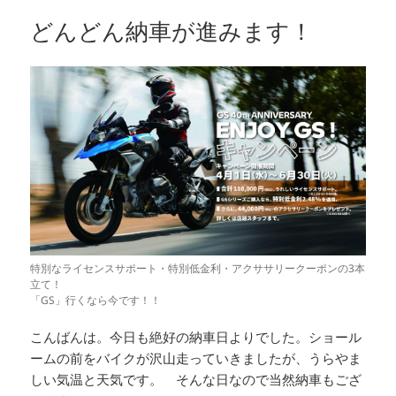
リ
どんどん納車が進みます！
ー
特別なライセンスサポート・特別低金利・アクササリークーポンの3本
立て！
「GS」行くなら今です！！
こんばんは。今日も絶好の納車日よりでした。ショール
ームの前をバイクが沢山走っていきましたが、うらやま
しい気温と天気です。 そんな日なので当然納車もござ