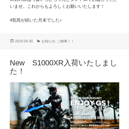
いませ。これからもよろしくお願いいたします！
4気筒が続いた月末でした♪
投
カ
2020.04.30
お知らせ
,
ご納車！！
稿
テ
日:
ゴ
リ
New S1000XR入荷いたしまし
ー
た！