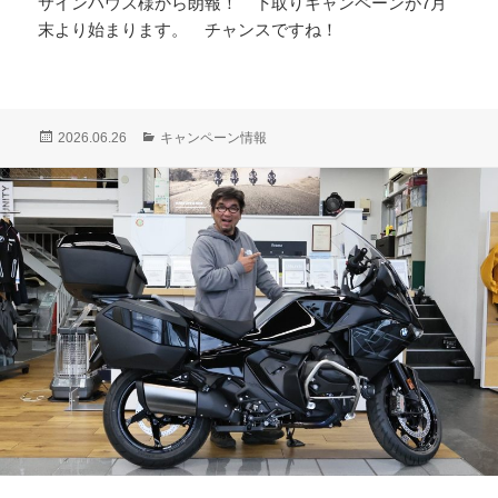
サインハウス様から朗報！ 下取りキャンペーンが7月
末より始まります。 チャンスですね！
投
カ
2026.06.26
キャンペーン情報
稿
テ
日:
ゴ
リ
ー