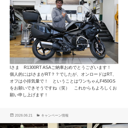
Iさま R1300RT ASAご納車おめでとうございます！
個人的にはIさまがRT？？でしたが、オンロードはRT、
オフは小排気量で！ ということはワンちゃんF450GS
をお願いできそうですね（笑） これからもよろしくお
願い申し上げます！
投
カ
2026.06.21
キャンペーン情報
稿
テ
日:
ゴ