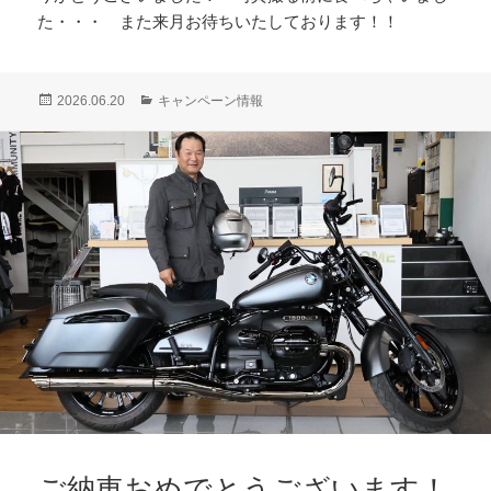
た・・・ また来月お待ちいたしております！！
投
カ
2026.06.20
キャンペーン情報
稿
テ
日:
ゴ
リ
ー
ご納車おめでとうございます！