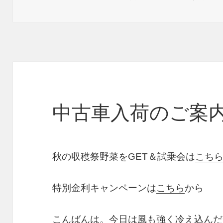
稿
テ
日:
ゴ
リ
ー
中古車入荷のご案
秋の収穫祭野菜をGET＆試乗会は
こち
特別金利キャンペーンは
こちら
から
こんばんは。今日は風も強く冷え込んだ