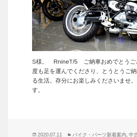
S様。 RnineT/5 ご納車おめでと
度も足を運んでくださり、とうとうご納
る生活。存分にお楽しみくださいませ。
す。
投
カ
2020.07.11
バイク・パーツ新着案内
,
中