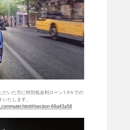
だいた方に特別低金利ローン1.9％での
ントいたします。
t_commuter.html#/section-69a43a58