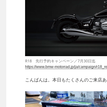
R18 先行予約キャンペーン／7月30日迄
https://www.bmw-motorrad.jp/ja/campaign/r18_re
こんばんは。本日もたくさんのご来店あ