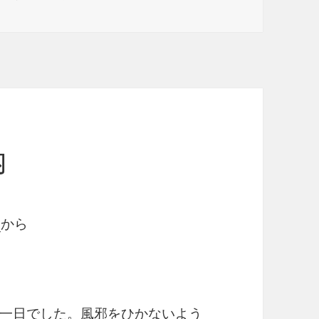
内
ら
から
一日でした。風邪をひかないよう