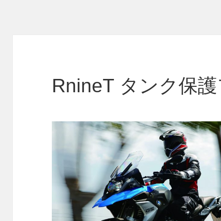
リ
ー
RnineT タンク保