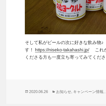
そして私がビールの次に好きな飲み物♪
す！
https://niseko-takahashi.jp/
これか
くださる方も一度立ち寄ってみてくださ
投
カ
2020.06.26
お知らせ
,
キャンペーン情報
,
稿
テ
日:
ゴ