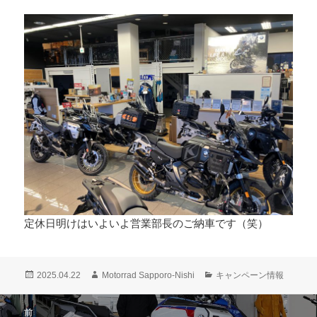
定休日明けはいよいよ営業部長のご納車です（笑）
投
作
カ
2025.04.22
Motorrad Sapporo-Nishi
キャンペーン情報
稿
成
テ
日:
者
ゴ
投
前
リ