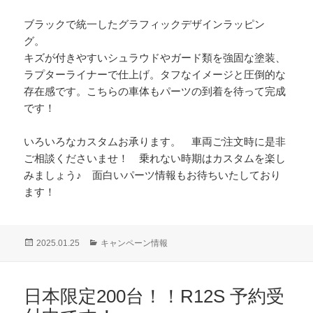
ブラックで統一したグラフィックデザインラッピン
グ。
キズが付きやすいシュラウドやガード類を強固な塗装、
ラプターライナーで仕上げ。タフなイメージと圧倒的な
存在感です。こちらの車体もパーツの到着を待って完成
です！
いろいろなカスタムお承ります。 車両ご注文時に是非
ご相談くださいませ！ 乗れない時期はカスタムを楽し
みましょう♪ 面白いパーツ情報もお待ちいたしており
ます！
投
カ
2025.01.25
キャンペーン情報
稿
テ
日:
ゴ
リ
日本限定200台！！R12S 予約受
ー