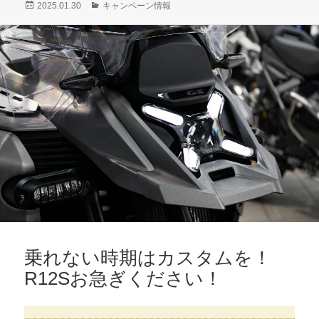
投
カ
2025.01.30
キャンペーン情報
稿
テ
日:
ゴ
リ
ー
乗れない時期はカスタムを！
R12Sお急ぎください！