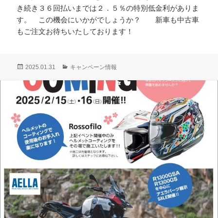
き続き３６回払いまでは２．５％の特別低金利がありま
す。 この機会にいかがでしょうか？ 新車も中古車
もご注文お待ちいたしております！
投
カ
2025.01.31
キャンペーン情報
稿
テ
日:
ゴ
リ
ー