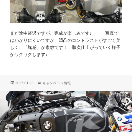
まだ途中経過ですが、完成が楽しみです♪ 写真で
はわかりにくいですが、凹凸のコントラストがすごく美
しく、「塊感」が素敵です！ 順次仕上がっていく様子
がワクワクします♪
投
カ
2025.01.23
キャンペーン情報
稿
テ
日:
ゴ
リ
ー