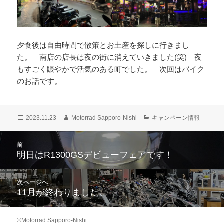
夕食後は自由時間で散策とお土産を探しに行きまし
た。 南店の店長は夜の街に消えていきました(笑) 夜
もすごく賑やかで活気のある町でした。 次回はバイク
のお話です。
投
作
カ
2023.11.23
Motorrad Sapporo-Nishi
キャンペーン情報
稿
成
テ
日:
者
ゴ
投
前
リ
稿
明日はR1300GSデビューフェアです！
ー
前
ナ
の
ビ
投
次ページへ
ゲ
稿:
11月が終わりました。
次
ー
の
シ
投
ョ
©Motorrad Sapporo-Nishi