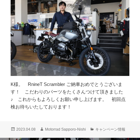
K様。 RnineT Scrambler ご納車おめでとうございま
す！ こだわりのパーツをたくさんつけて頂きました
♪ これからもよろしくお願い申し上げます。 初回点
検お待ちいたしております！
投
作
カ
2023.04.08
Motorrad Sapporo-Nishi
キャンペーン情報
稿
成
テ