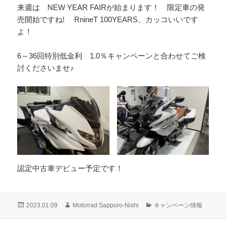
来週は NEW YEAR FAIRが始まります！ 限定車の発
売開始ですね! RnineT 100YEARS、カッコいいです
よ！
6～36回特別低金利 1.0％キャンペーンと合わせてご検
討くださいませ♪
認定中古車デビュー予定です！
投
作
カ
2023.01.09
Motorrad Sapporo-Nishi
キャンペーン情報
稿
成
テ
日:
者
ゴ
投