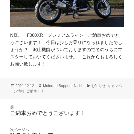
N様。 F900XR プレミアムライン ご納車おめでと
うございます！ 今日は少しお乗りになられましたでし
ょうか？ 沢山機能がついておりますので冬のうちにマ
スターしておいてくださいませ。 これからもよろしく
お願い致します！
投
作
カ
2021.12.12
Motorrad Sapporo-Nishi
お知らせ
,
キャンペ
稿
成
テ
ーン情報
,
ご納車！！
日:
者
ゴ
リ
投
前
ー
稿
ご納車おめでとうございます！
前
ナ
の
ビ
投
次ページへ
ゲ