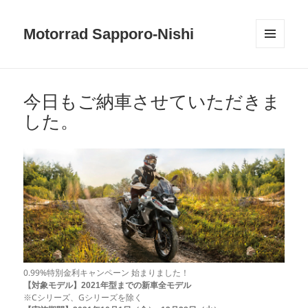
Motorrad Sapporo-Nishi
メニュ
ーとウ
ィジェ
ット
今日もご納車させていただきま
した。
0.99%特別金利キャンペーン 始まりました！
【対象モデル】2021年型までの新車全モデル
※Cシリーズ、Gシリーズを除く