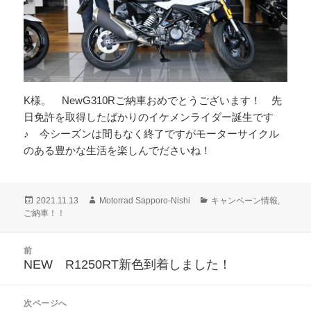
K様。 NewG310Rご納車おめでとうございます！ 先
日免許を取得したばかりのイケメンライダー誕生です
♪ 今シーズンは間もなく終了ですがモーターサイクル
のある豊かな生活を楽しんでださいね！
投
作
カ
2021.11.13
Motorrad Sapporo-Nishi
キャンペーン情報
,
稿
成
テ
ご納車！！
日:
者
ゴ
リ
投
前
ー
稿
NEW R1250RT新色到着しました！
前
ナ
の
ビ
投
次ページへ
ゲ