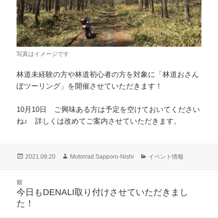
写真はイメージです
林道未経験の方や林道初心者の方を対象に「林道おさん
ぽツーリング」を開催させていただきます！
10月10日 ご興味ある方は予定を空けておいてください
ね♪ 詳しくは改めてご案内させていただきます。
投
作
カ
2021.09.20
Motorrad Sapporo-Nishi
イベント情報
稿
成
テ
日:
者
ゴ
投
前
リ
稿
今日もDENALI取り付けさせていただきまし
ー
前
ナ
た！
の
ビ
投