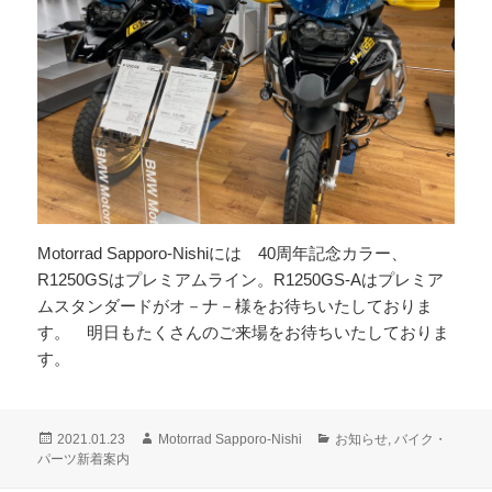
Motorrad Sapporo-Nishiには 40周年記念カラー、
R1250GSはプレミアムライン。R1250GS-Aはプレミア
ムスタンダードがオ－ナ－様をお待ちいたしておりま
す。 明日もたくさんのご来場をお待ちいたしておりま
す。
投
作
カ
2021.01.23
Motorrad Sapporo-Nishi
お知らせ
,
バイク・
稿
成
テ
パーツ新着案内
日:
者
ゴ