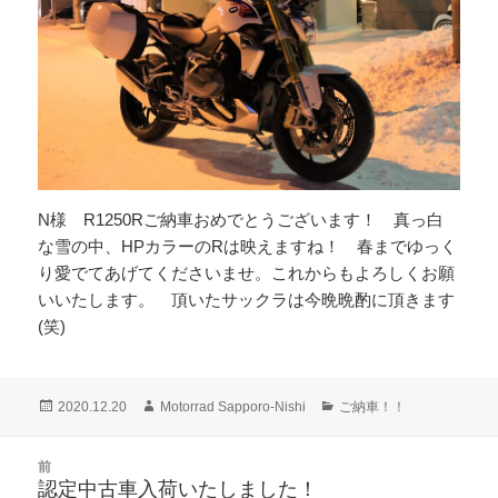
N様 R1250Rご納車おめでとうございます！ 真っ白
な雪の中、HPカラーのRは映えますね！ 春までゆっく
り愛でてあげてくださいませ。これからもよろしくお願
いいたします。 頂いたサックラは今晩晩酌に頂きます
(笑)
投
作
カ
2020.12.20
Motorrad Sapporo-Nishi
ご納車！！
稿
成
テ
日:
者
ゴ
投
前
リ
稿
認定中古車入荷いたしました！
ー
前