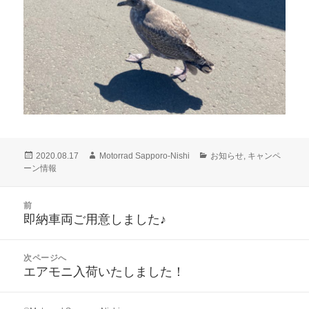
投
作
カ
2020.08.17
Motorrad Sapporo-Nishi
お知らせ
,
キャンペ
稿
成
テ
ーン情報
日:
者
ゴ
リ
投
前
ー
稿
即納車両ご用意しました♪
前
ナ
の
ビ
投
次ページへ
ゲ
稿:
エアモニ入荷いたしました！
次
ー
の
シ
投