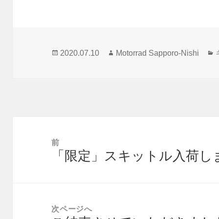
投
作
2020.07.10
Motorrad Sapporo-Nishi
稿
成
日:
者
投
稿
前
「限定」スキットル入荷し
ナ
前
ビ
の
ゲ
投
ー
稿:
次ページへ
シ