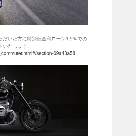
だいた方に特別低金利ローン1.9％での
ントいたします。
t_commuter.html#/section-69a43a58