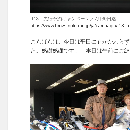
R18 先行予約キャンペーン／7月30日迄
https://www.bmw-motorrad.jp/ja/campaign/r18_re
こんばんは。今日は平日にもかかわらず
た。感謝感謝です。 本日は午前にご納