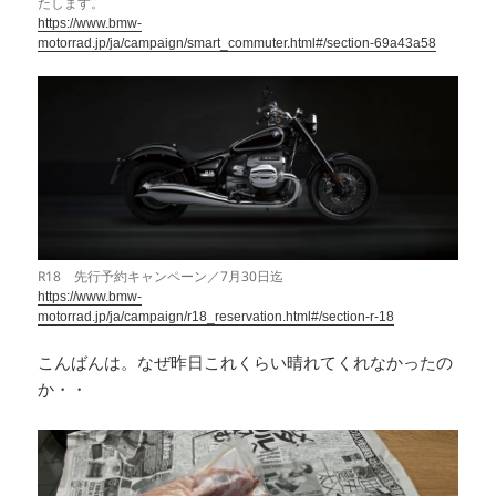
たします。
https://www.bmw-
motorrad.jp/ja/campaign/smart_commuter.html#/section-69a43a58
R18 先行予約キャンペーン／7月30日迄
https://www.bmw-
motorrad.jp/ja/campaign/r18_reservation.html#/section-r-18
こんばんは。なぜ昨日これくらい晴れてくれなかったの
か・・