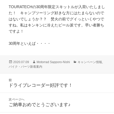
TOURATECHの30周年限定スキットルが入荷いたしまし
た！ キャンプツーリング好きな方にはたまらないので
はないでしょうか？？ 焚火の前でグイっといくやつで
すね。私はキンキンに冷えたビール派です。早い者勝ち
ですよ！
30周年といえば・・・・
投
作
カ
2020.07.09
Motorrad Sapporo-Nishi
キャンペーン情報
,
稿
成
テ
バイク・パーツ新着案内
日:
者
ゴ
リ
投
前
ー
稿
ドライブレコーダー好評です！
前
ナ
の
ビ
投
次ページへ
ゲ
稿:
ご納車おめでとうございます♪
次
ー
の
シ