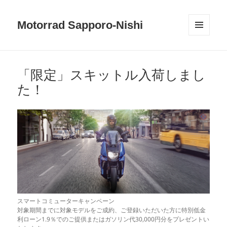
Motorrad Sapporo-Nishi
メニュ
ーとウ
ィジェ
ット
「限定」スキットル入荷しまし
た！
スマートコミューターキャンペーン
対象期間までに対象モデルをご成約、ご登録いただいた方に特別低金
利ローン1.9％でのご提供またはガソリン代30,000円分をプレゼントい