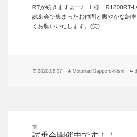
RTが続きますよー♪ H様 R1200R
試乗会で集まったお仲間と賑やかな納車
くお願いいたします。(笑)
投
作
2020.06.07
Motorrad Sapporo-Nishi
稿
成
日:
者
投
稿
前
試乗会開催中です！！
ナ
前