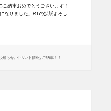
T-LCご納車おめでとうございます！
になりました。RTの拡販よろし
カ
お知らせ
,
イベント情報
,
ご納車！！
テ
ゴ
リ
ー